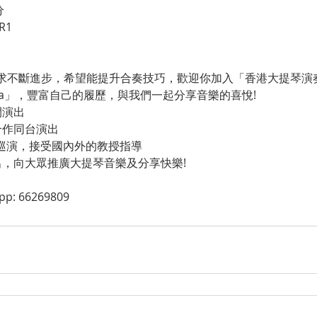
分
R1
求不斷進步，希望能提升合奏技巧，歡迎你加入「香港大提琴演奏
Orchestra」，豐富自己的履歷，與我們一起分享音樂的喜悅! 
開演出
合作同台演出 
/巡演，接受國內外的教授指導 
出，向大眾推廣大提琴音樂及分享快樂!
pp: 66269809