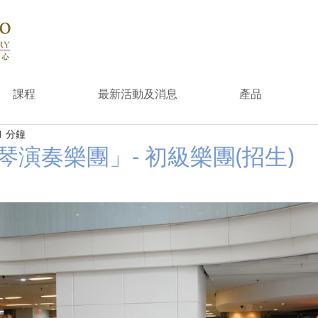
課程
最新活動及消息
產品
1 分鐘
演奏樂團」- 初級樂團(招生)