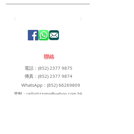
聯絡
電話：(852)
2377 9875
傳真：(852)
2377 9874
WhatsApp：(852)
66269809
電郵：
cellistizzimo@yahoo.com.hk
大提琴演奏中心
Cellistizzimo Cello
Conservatory