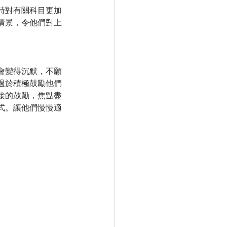
時對有關科目更加
情景，令他們對上
會變得沉默，不願
過於積極鼓勵他們
接的鼓勵，焦點盡
式。讓他們慢慢適