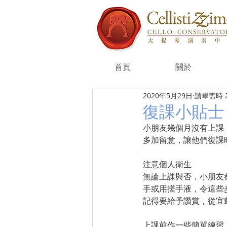
首頁
關於
2020年5月29日
讀畢需時 
復課小貼士
小朋友幾個月沒有上課
多加留意，讓他們復課
注意個人衛生
無論上課與否，小朋友
手或用搓手液，令這些步驟
記得要給予讚賞，從宜
上課前作一些簡單練習